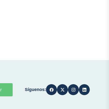
Síguenos:
r