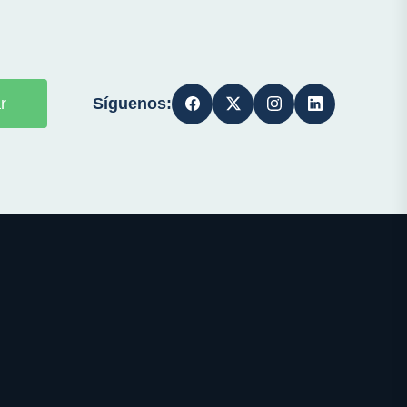
Síguenos:
r